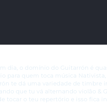
m dia, o domínio do Guitarrón é qu
rio para quem toca música Nativista,
rón te dá uma variedade de timbre in
ando que tu vá alternando violão & G
e tocar o teu repertório e isso fica in