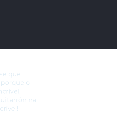
ase que
 porque o
crível,
uitarrón na
crível!