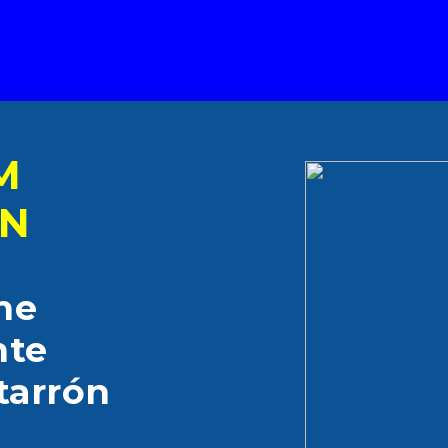
M
ÓN
ne
nte
tarrón