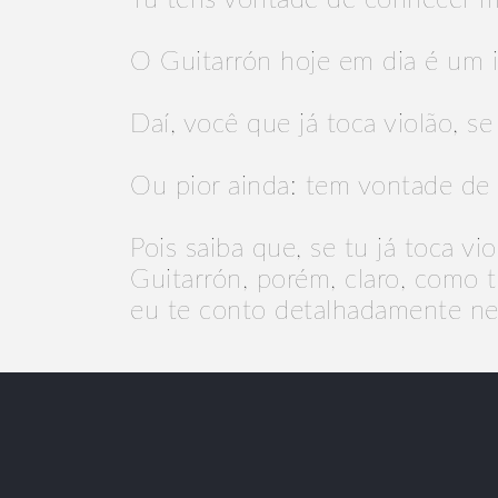
Tu tens vontade de conhecer m
O Guitarrón hoje em dia é um 
Daí, você que já toca violão, 
Ou pior ainda: tem vontade de
Pois saiba que, se tu já toca v
Guitarrón, porém, claro, como 
eu te conto detalhadamente ne