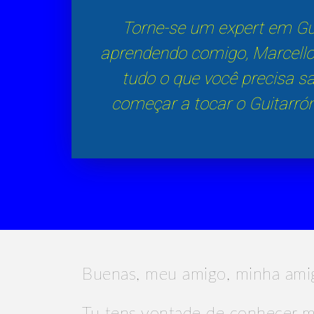
Torne-se um expert em Gui
aprendendo comigo, Marcell
tudo o que você precisa s
começar a tocar o Guitarr
Buenas, meu amigo, minha ami