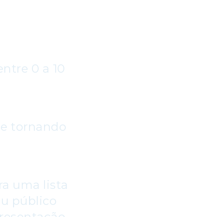
entre 0 a 10
se tornando
ra uma lista
eu público
presentação.