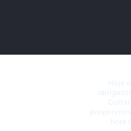
Hoje e
obrigató
Guitar
proporcion
hora d