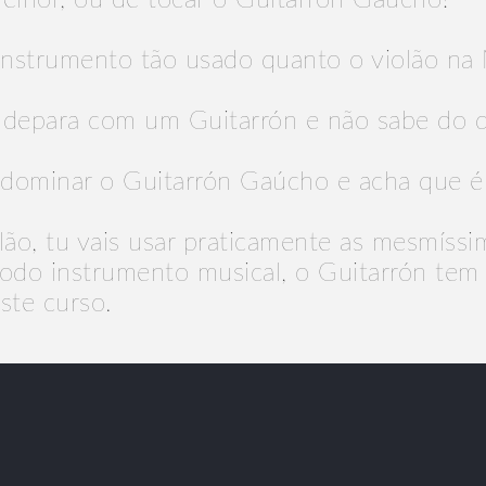
elhor, ou de tocar o Guitarrón Gaúcho?
instrumento tão usado quanto o violão na 
se depara com um Guitarrón e não sabe do q
 dominar o Guitarrón Gaúcho e acha que é
iolão, tu vais usar praticamente as mesmíssi
todo instrumento musical, o Guitarrón tem
ste curso.