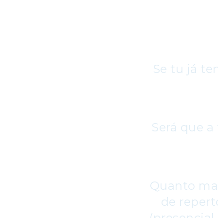
Se tu já te
Será que a
Quanto mais
de repert
(presencial