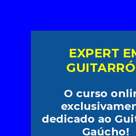
EXPERT E
GUITARR
O curso onli
exclusivame
dedicado ao Gui
Gaúcho!