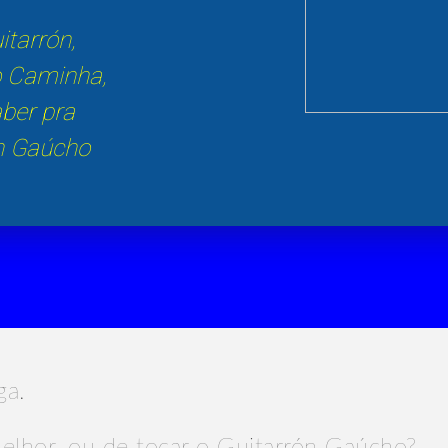
tarrón,
o Caminha,
aber pra
ón Gaúcho
ga.