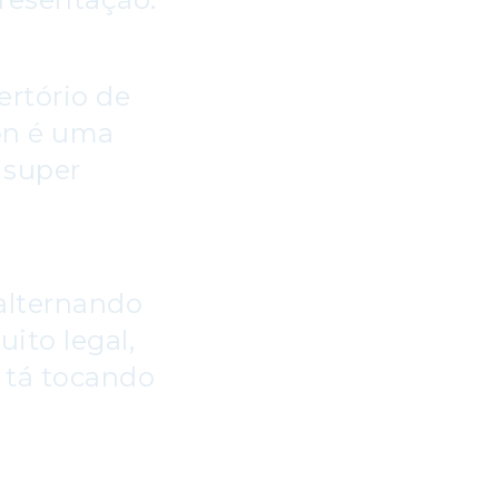
ertório de
rón é uma
 super
 alternando
ito legal,
e tá tocando