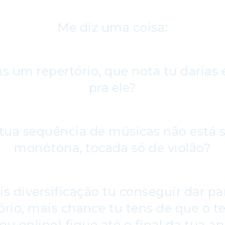
Me diz uma coisa:
ns um repertório, que nota tu darias 
pra ele?
 tua sequência de músicas não está 
monótona, tocada só de violão?
 diversificação tu conseguir dar pa
ório, mais chance tu tens de que o t
 ou online) fique até o final da tua a