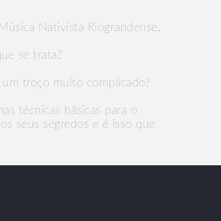
Música Nativista Riograndense.
ue se trata?
 um troço muito complicado?
mas técnicas básicas para o
 os seus segredos e é isso que