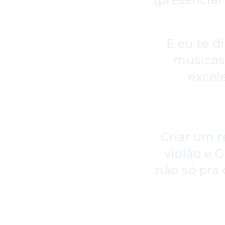
E eu te d
músicas,
excel
Criar um r
violão e 
não só pra 